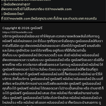
- มีหนังอัพเดทล่าสุด?
อัพเดทรวดเร็วมี ไม่มีโฆษณาต้อง 037movie8k.com
- มีหนังเยอะไหม?
ที่ 037movie8k.com มีหนังทุกประเภท ทั้งไทย และต่างประเทศ ครบครัน
Copyright © 2026
ดูหนังฟรี
https://037movie8k.com
บริการดูหนังออนไลน์ของเราทำให้คุณสะดวกสบายเพลิดเพลินไปกับการดู
หนังฟรี หนังใหม่ตลอด 24 ชั่วโมง ทุกที่ทุกเวลาในมือคุณ ดูหนังออนไลน์กับเรา
การันตีไม่มีสะดุด อัพเดตหนังใหม่ตลอดเวลา เรียกได้ว่าดูหนังฟรี แถมยังชัด
และไม่กระตุกอีกด้วย จะหาได้จากที่ไหน อยู่กับเราที่นี่ที่เดียวเท่านั้น
อีกทั้งระบบ ดูหนังออนไลน์ มีความรวดเร็ว และ ยังมี หนังใหม่ หนังออนไลน์
อัพเดทตลอดเวลา รวมถึงระบบ ดูหนังออนไลน์ หรือ ดูหนังฟรีของเรา ยังมีทั้ง
พากค์ไทย หรือ ซาวด์แทรก เพื่อเพิ่มอถรรส ในการดู หนังออนไลน์ หนังใหม่ ให้
ดูหนังฟรีตลอดเวลา ไม่ว่าจะวันไหน ด้วยระบบ ดูหนังออนไลน์ที่พร้อมที่สุด
เพียง คลิกเข้ามา ที่ ดูหนังฟรี หนังออนไลน์ แค่นี้ ก็พร้อมจะมี หนังใหม่ เอาไว้ให้
บริการ อีกทั้งบริการ ดูหนังออนไลน์ ดูหนังฟรี หนังใหม่ หนังออนไลน์ มีระบบที่
สเถียร พร้อมให้บริการอย่างรวดเร็วเพียงแค่คลิก ดูหนังฟรี ดูหนังออนไลน์
คุณก็จะได้ ดูหนังฟรี หนังใหม่ ได้ตลอดเวลา ไม่ว่าจะเป็นคนไทย หรือ ต่างชาติ ก็
จะได้ ดูหนังฟรี ดูหนังออนไลน์ เสมอ ด้วย หนังใหม่ ที่เราเพิ่มเข้ามาอย่างต่อ
เนื่อง ดูหนังฟรี ดูหนังออนไลน์ ไม่ต้องไปหาไหนไกล หนังใหม่ หนังออนไลน์ มา
ใหม่ชนโรง หรือ หนังใหม่ เพิ่งออก หนังออนไลน์ เราก็พร้อมจะน้าเสนอการ ดู