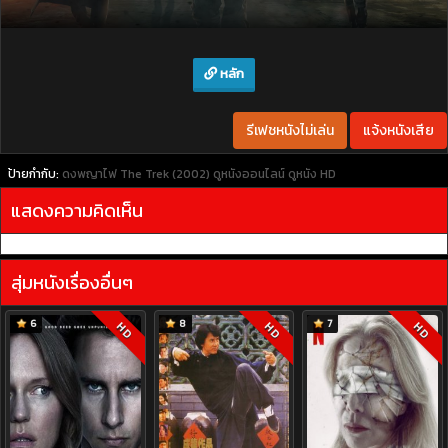
หลัก
รีเฟชหนังไม่เล่น
แจ้งหนังเสีย
ป้ายกำกับ:
ดงพญาไฟ The Trek (2002)
ดูหนังออนไลน์
ดูหนัง HD
แสดงความคิดเห็น
สุ่มหนังเรื่องอื่นๆ
6
8
7
HD
HD
HD