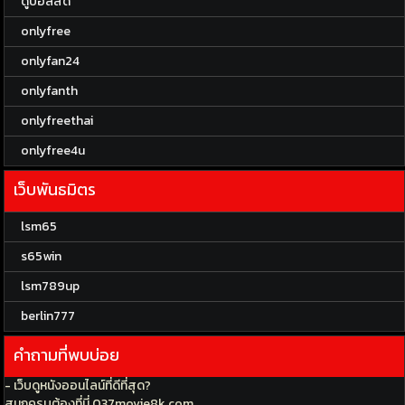
ดูบอลสด
onlyfree
onlyfan24
onlyfanth
onlyfreethai
onlyfree4u
เว็บพันธมิตร
lsm65
s65win
lsm789up
berlin777
คำถามที่พบบ่อย
- เว็บดูหนังออนไลน์ที่ดีที่สุด?
สนุกครบต้องที่นี่ 037movie8k.com