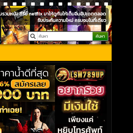
หนัง ซีรี่ย์ netflix มาให้ดูกันให้เต็มอิ่มอัปเดตตลอด
รับประกันความใหม่ ครบจบในที่เดียว
ค้นหา