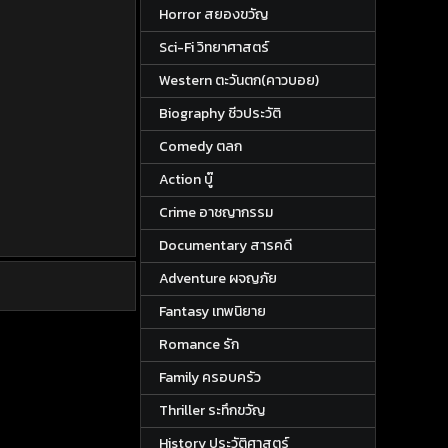
Horror สยองขวัญ
Sci-Fi วิทยาศาสตร์
Western ตะวันตก(คาวบอย)
Biography ชีวประวัติ
Comedy ตลก
Action บู๊
Crime อาชญากรรม
Documentary สารคดี
Adventure ผจญภัย
Fantasy เทพนิยาย
Romance รัก
Family ครอบครัว
Thriller ระทึกขวัญ
History ประวัติศาสตร์