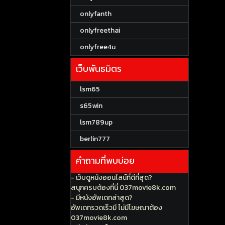
onlyfanth
onlyfreethai
onlyfree4u
เว็บพันธมิตร
lsm65
s65win
lsm789up
berlin777
คำถามที่พบบ่อย
- เว็บดูหนังออนไลน์ที่ดีที่สุด?
สนุกครบต้องที่นี่ 037movie8k.com
- มีหนังอัพเดทล่าสุด?
อัพเดทรวดเร็วมี ไม่มีโฆษณาต้อง
037movie8k.com