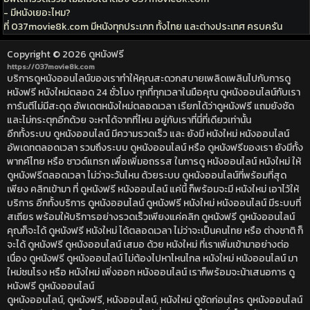
- มีหนังเยอะไหม?
ที่ 037movie8k.com มีหนังทุกประเภท ทั้งไทย และต่างประเทศ ครบครัน
Copyright © 2026
ดูหนังฟรี
https://037movie8k.com
บริการดูหนังออนไลน์ของเราทำให้คุณสะดวกสบายเพลิดเพลินไปกับการดู
หนังฟรี หนังใหม่ตลอด 24 ชั่วโมง ทุกที่ทุกเวลาในมือคุณ ดูหนังออนไลน์กับเรา
การันตีไม่มีสะดุด อัพเดตหนังใหม่ตลอดเวลา เรียกได้ว่าดูหนังฟรี แถมยังชัด
และไม่กระตุกอีกด้วย จะหาได้จากที่ไหน อยู่กับเราที่นี่ที่เดียวเท่านั้น
อีกทั้งระบบ ดูหนังออนไลน์ มีความรวดเร็ว และ ยังมี หนังใหม่ หนังออนไลน์
อัพเดทตลอดเวลา รวมถึงระบบ ดูหนังออนไลน์ หรือ ดูหนังฟรีของเรา ยังมีทั้ง
พากค์ไทย หรือ ซาวด์แทรก เพื่อเพิ่มอถรรส ในการดู หนังออนไลน์ หนังใหม่ ให้
ดูหนังฟรีตลอดเวลา ไม่ว่าจะวันไหน ด้วยระบบ ดูหนังออนไลน์ที่พร้อมที่สุด
เพียง คลิกเข้ามา ที่ ดูหนังฟรี หนังออนไลน์ แค่นี้ ก็พร้อมจะมี หนังใหม่ เอาไว้ให้
บริการ อีกทั้งบริการ ดูหนังออนไลน์ ดูหนังฟรี หนังใหม่ หนังออนไลน์ มีระบบที่
สเถียร พร้อมให้บริการอย่างรวดเร็วเพียงแค่คลิก ดูหนังฟรี ดูหนังออนไลน์
คุณก็จะได้ ดูหนังฟรี หนังใหม่ ได้ตลอดเวลา ไม่ว่าจะเป็นคนไทย หรือ ต่างชาติ ก็
จะได้ ดูหนังฟรี ดูหนังออนไลน์ เสมอ ด้วย หนังใหม่ ที่เราเพิ่มเข้ามาอย่างต่อ
เนื่อง ดูหนังฟรี ดูหนังออนไลน์ ไม่ต้องไปหาไหนไกล หนังใหม่ หนังออนไลน์ มา
ใหม่ชนโรง หรือ หนังใหม่ เพิ่งออก หนังออนไลน์ เราก็พร้อมจะน้าเสนอการ ดู
หนังฟรี ดูหนังออนไลน์
ดูหนังออนไลน์, ดูหนังฟรี, หนังออนไลน์, หนังใหม่ ดูชัดก่อนใคร ดูหนังออนไลน์