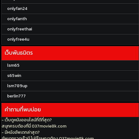
onlyfan24
onlyfanth
onlyfreethai
onlyfree4u
เว็บพันธมิตร
lsm65
s65win
lsm789up
berlin777
คำถามที่พบบ่อย
- เว็บดูหนังออนไลน์ที่ดีที่สุด?
สนุกครบต้องที่นี่ 037movie8k.com
- มีหนังอัพเดทล่าสุด?
อัพเดทรวดเร็วมี ไม่มีโฆษณาต้อง 037movie8k.com