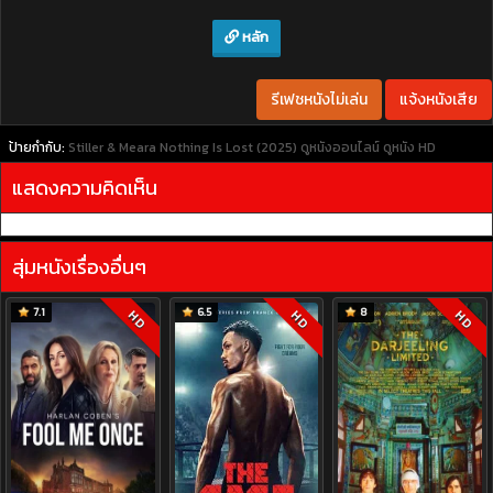
หลัก
รีเฟชหนังไม่เล่น
แจ้งหนังเสีย
ป้ายกำกับ:
Stiller & Meara Nothing Is Lost (2025)
ดูหนังออนไลน์
ดูหนัง HD
แสดงความคิดเห็น
สุ่มหนังเรื่องอื่นๆ
7.1
6.5
8
HD
HD
HD