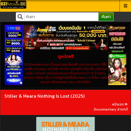
ค้นหา
ดูหนังฟรี
037movie8k.com เว็บดูหนังออนไลน์ฟรี เรารวบรวมหนัง ซีรี่ย์
netflix Disney+ หนังไทย หนังจีน หนังฝรั่ง อนิเมชั่น หนังใหม่
ชนโรง หนังเก่า คลังหนังของเราเก็บหนังมากว่า 15 ปี มีหนัง
มากกว่า 5000 เรื่อง มาให้ดูกันให้เต็มอิ่ม ตลอด 24 ชั่วโมง ทุกที
ทุกเวลา อัปเดตตลอด ครบจบในที่เดียว
Stiller & Meara Nothing Is Lost (2025)
หน้าแรก
Documentary สารคดี