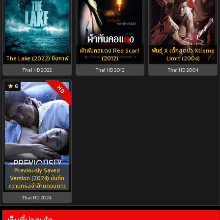
ผ้าพันคอแดง Red Scarf
พันธุ์ X เด็กสุดขั้ว Xtreme
The Lake (2022) บึงกาฬ
(2012)
Limit (2004)
Thai HD 2022
Thai HD 2012
Thai HD 2004
6
HD
Previously Saved
Version (2024) บันทึก
ความทรงจำข้ามดวงดาว
Thai HD 2024