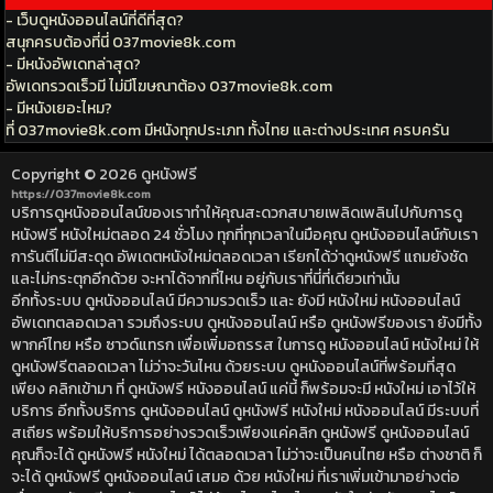
- เว็บดูหนังออนไลน์ที่ดีที่สุด?
สนุกครบต้องที่นี่ 037movie8k.com
- มีหนังอัพเดทล่าสุด?
อัพเดทรวดเร็วมี ไม่มีโฆษณาต้อง 037movie8k.com
- มีหนังเยอะไหม?
ที่ 037movie8k.com มีหนังทุกประเภท ทั้งไทย และต่างประเทศ ครบครัน
Copyright © 2026
ดูหนังฟรี
https://037movie8k.com
บริการดูหนังออนไลน์ของเราทำให้คุณสะดวกสบายเพลิดเพลินไปกับการดู
หนังฟรี หนังใหม่ตลอด 24 ชั่วโมง ทุกที่ทุกเวลาในมือคุณ ดูหนังออนไลน์กับเรา
การันตีไม่มีสะดุด อัพเดตหนังใหม่ตลอดเวลา เรียกได้ว่าดูหนังฟรี แถมยังชัด
และไม่กระตุกอีกด้วย จะหาได้จากที่ไหน อยู่กับเราที่นี่ที่เดียวเท่านั้น
อีกทั้งระบบ ดูหนังออนไลน์ มีความรวดเร็ว และ ยังมี หนังใหม่ หนังออนไลน์
อัพเดทตลอดเวลา รวมถึงระบบ ดูหนังออนไลน์ หรือ ดูหนังฟรีของเรา ยังมีทั้ง
พากค์ไทย หรือ ซาวด์แทรก เพื่อเพิ่มอถรรส ในการดู หนังออนไลน์ หนังใหม่ ให้
ดูหนังฟรีตลอดเวลา ไม่ว่าจะวันไหน ด้วยระบบ ดูหนังออนไลน์ที่พร้อมที่สุด
เพียง คลิกเข้ามา ที่ ดูหนังฟรี หนังออนไลน์ แค่นี้ ก็พร้อมจะมี หนังใหม่ เอาไว้ให้
บริการ อีกทั้งบริการ ดูหนังออนไลน์ ดูหนังฟรี หนังใหม่ หนังออนไลน์ มีระบบที่
สเถียร พร้อมให้บริการอย่างรวดเร็วเพียงแค่คลิก ดูหนังฟรี ดูหนังออนไลน์
คุณก็จะได้ ดูหนังฟรี หนังใหม่ ได้ตลอดเวลา ไม่ว่าจะเป็นคนไทย หรือ ต่างชาติ ก็
จะได้ ดูหนังฟรี ดูหนังออนไลน์ เสมอ ด้วย หนังใหม่ ที่เราเพิ่มเข้ามาอย่างต่อ