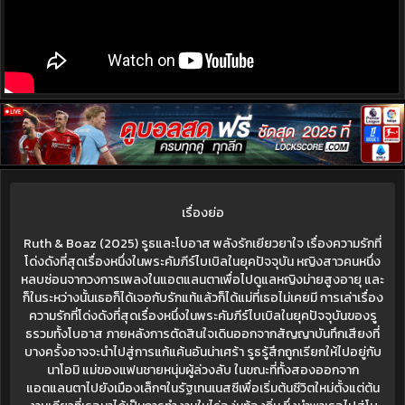
เรื่องย่อ
Ruth & Boaz (2025) รูธและโบอาส พลังรักเยียวยาใจ เรื่องความรักที่
โด่งดังที่สุดเรื่องหนึ่งในพระคัมภีร์ไบเบิลในยุคปัจจุบัน หญิงสาวคนหนึ่ง
หลบซ่อนจากวงการเพลงในแอตแลนตาเพื่อไปดูแลหญิงม่ายสูงอายุ และ
ก็ในระหว่างนั้นเธอก็ได้เจอกับรักแท้แล้วก็ได้แม่ที่เธอไม่เคยมี การเล่าเรื่อง
ความรักที่โด่งดังที่สุดเรื่องหนึ่งในพระคัมภีร์ไบเบิลในยุคปัจจุบันของรู
ธรวมทั้งโบอาส ภายหลังการตัดสินใจเดินออกจากสัญญาบันทึกเสียงที่
บางครั้งอาจจะนำไปสู่การแก้แค้นอันน่าเศร้า รูธรู้สึกถูกเรียกให้ไปอยู่กับ
นาโอมิ แม่ของแฟนชายหนุ่มผู้ล่วงลับ ในขณะที่ทั้งสองออกจาก
แอตแลนตาไปยังเมืองเล็กๆในรัฐเทนเนสซีเพื่อเริ่มต้นชีวิตใหม่ตั้งแต่ต้น