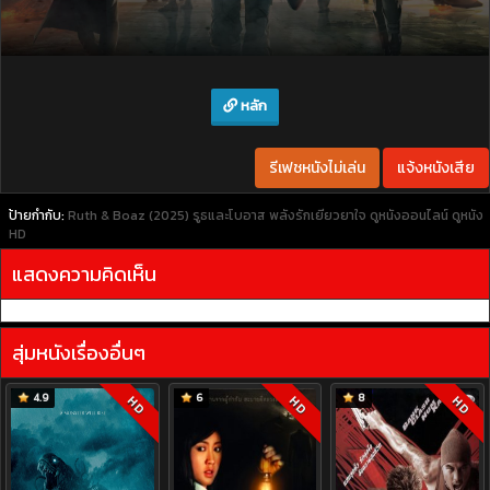
หลัก
รีเฟชหนังไม่เล่น
แจ้งหนังเสีย
ป้ายกำกับ:
Ruth & Boaz (2025) รูธและโบอาส พลังรักเยียวยาใจ
ดูหนังออนไลน์
ดูหนัง
HD
แสดงความคิดเห็น
สุ่มหนังเรื่องอื่นๆ
4.9
6
8
HD
HD
HD