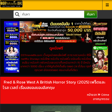
ค้นหา
ดูหนังฟรี
037movie8k.com เว็บดูหนังออนไลน์ฟรี เรารวบรวมหนัง ซีรี่ย์
netflix Disney+ หนังไทย หนังจีน หนังฝรั่ง อนิเมชั่น หนังใหม่
ชนโรง หนังเก่า คลังหนังของเราเก็บหนังมากว่า 15 ปี มีหนัง
มากกว่า 5000 เรื่อง มาให้ดูกันให้เต็มอิ่ม ตลอด 24 ชั่วโมง ทุกที
ทุกเวลา อัปเดตตลอด ครบจบในที่เดียว
Fred & Rose West A British Horror Story (2025) เฟร็ดและ
โรส เวสต์ เรื่องสยองของอังกฤษ
หน้าแรก
Crime
อาชญากรรม