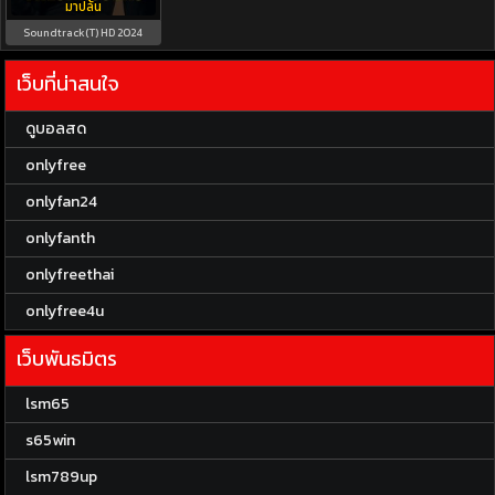
มาปล้น
Soundtrack(T) HD 2024
เว็บที่น่าสนใจ
ดูบอลสด
onlyfree
onlyfan24
onlyfanth
onlyfreethai
onlyfree4u
เว็บพันธมิตร
lsm65
s65win
lsm789up