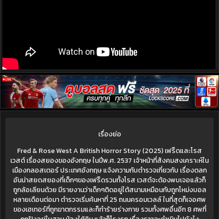
เรื่องย่อ
Fred & Rose West A British Horror Story (2025) เฟร็ดและโรส
เวสต์ เรื่องสยองของอังกฤษ ในปีพ.ศ. 2537 เจ้าหน้าที่สังคมสงเคราะห์ใน
เมืองกลอสเตอร์ ประเทศอังกฤษ แจ้งความกับตำรวจเกี่ยวกับ เรื่องตลก
อันน่าสยดสยองที่เด็กๆของเฟร็ดรวมทั้งโรส เวสต์จะต้องพบเจอแล้วก็
ถูกล้อเลียนด้วย มีรายงานว่าเด็กๆติดอยู่ใต้สนามเหมือนกับถูกโหม่งบอล
หลายเดือนต่อมา ตำรวจเริ่มค้นหาที่ 25 ถนนครอมเวลล์ ในที่สุดก็เจอศพ
ของเฮเทอร์ที่ถูกฆาตกรรมและก็ทำร้ายร่างกาย รวมทั้งศพอื่นอีก 8 ศพที่