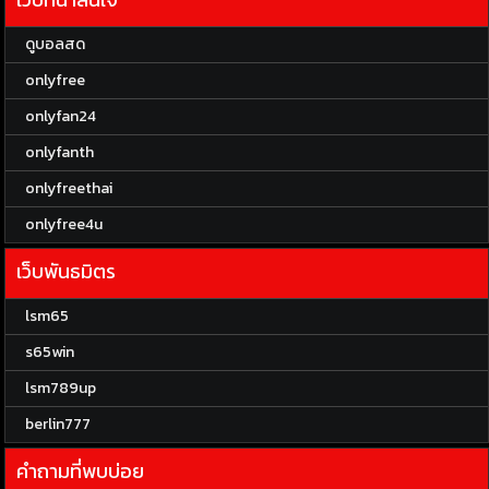
ดูบอลสด
onlyfree
onlyfan24
onlyfanth
onlyfreethai
onlyfree4u
เว็บพันธมิตร
lsm65
s65win
lsm789up
berlin777
คำถามที่พบบ่อย