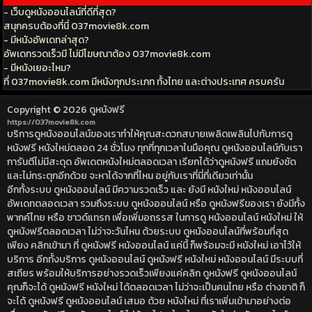
- เว็บดูหนังออนไลน์ที่ดีที่สุด?
สนุกครบต้องที่นี่ 037movie8k.com
- มีหนังอัพเดทล่าสุด?
อัพเดทรวดเร็วมี ไม่มีโฆษณาต้อง 037movie8k.com
- มีหนังเยอะไหม?
ที่ 037movie8k.com มีหนังทุกประเภท ทั้งไทย และต่างประเทศ ครบครัน
Copyright © 2026
ดูหนังฟรี
https://037movie8k.com
บริการดูหนังออนไลน์ของเราทำให้คุณสะดวกสบายเพลิดเพลินไปกับการดู
หนังฟรี หนังใหม่ตลอด 24 ชั่วโมง ทุกที่ทุกเวลาในมือคุณ ดูหนังออนไลน์กับเรา
การันตีไม่มีสะดุด อัพเดตหนังใหม่ตลอดเวลา เรียกได้ว่าดูหนังฟรี แถมยังชัด
และไม่กระตุกอีกด้วย จะหาได้จากที่ไหน อยู่กับเราที่นี่ที่เดียวเท่านั้น
อีกทั้งระบบ ดูหนังออนไลน์ มีความรวดเร็ว และ ยังมี หนังใหม่ หนังออนไลน์
อัพเดทตลอดเวลา รวมถึงระบบ ดูหนังออนไลน์ หรือ ดูหนังฟรีของเรา ยังมีทั้ง
พากค์ไทย หรือ ซาวด์แทรก เพื่อเพิ่มอถรรส ในการดู หนังออนไลน์ หนังใหม่ ให้
ดูหนังฟรีตลอดเวลา ไม่ว่าจะวันไหน ด้วยระบบ ดูหนังออนไลน์ที่พร้อมที่สุด
เพียง คลิกเข้ามา ที่ ดูหนังฟรี หนังออนไลน์ แค่นี้ ก็พร้อมจะมี หนังใหม่ เอาไว้ให้
บริการ อีกทั้งบริการ ดูหนังออนไลน์ ดูหนังฟรี หนังใหม่ หนังออนไลน์ มีระบบที่
สเถียร พร้อมให้บริการอย่างรวดเร็วเพียงแค่คลิก ดูหนังฟรี ดูหนังออนไลน์
คุณก็จะได้ ดูหนังฟรี หนังใหม่ ได้ตลอดเวลา ไม่ว่าจะเป็นคนไทย หรือ ต่างชาติ ก็
จะได้ ดูหนังฟรี ดูหนังออนไลน์ เสมอ ด้วย หนังใหม่ ที่เราเพิ่มเข้ามาอย่างต่อ