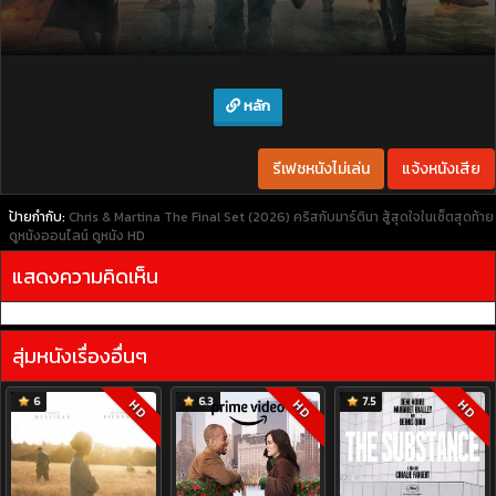
หลัก
รีเฟชหนังไม่เล่น
แจ้งหนังเสีย
ป้ายกำกับ:
Chris & Martina The Final Set (2026) คริสกับมาร์ตินา สู้สุดใจในเซ็ตสุดท้าย
ดูหนังออนไลน์
ดูหนัง HD
แสดงความคิดเห็น
สุ่มหนังเรื่องอื่นๆ
6
6.3
7.5
HD
HD
HD