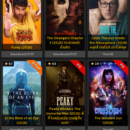
The Strangers Chapter
Louis Theroux Inside
3 (2026) กระชากหน้า
the Manosphere (2026)
Funky (2026)
อำมหิต
หลุยส์ เทอโรซ์ เจาะโลกยุค
Soundtrack(T) ST
Soundtrack(T) ST
Thai HD
ซับไทย
6.1
6.6
2.9
HD
HD
Peaky Blinders The
Immortal Man (2026) พี
In the Blink of an Eye
กี้ ไบลน์เดอร์ส ชายผู้เป็น
The Dresden Sun
(2026)
อมตะ
(2026)
Soundtrack(T) ST
Thai HD
Thai HD