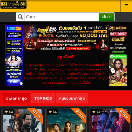
ค้นหา
ดูหนังฟรี
037movie8k.com เว็บดูหนังออนไลน์ฟรี เรารวบรวมหนัง ซีรี่ย์
netflix Disney+ หนังไทย หนังจีน หนังฝรั่ง อนิเมชั่น หนังใหม่
ชนโรง หนังเก่า คลังหนังของเราเก็บหนังมากว่า 15 ปี มีหนัง
มากกว่า 5000 เรื่อง มาให้ดูกันให้เต็มอิ่ม ตลอด 24 ชั่วโมง ทุกที
ทุกเวลา อัปเดตตลอด ครบจบในที่เดียว
อัพเดทล่าสุด
TOP IMDB
คนชอบมากที่สุด
ซับไทย
ซับไทย
ซับไทย
5.4
5.6
6.3