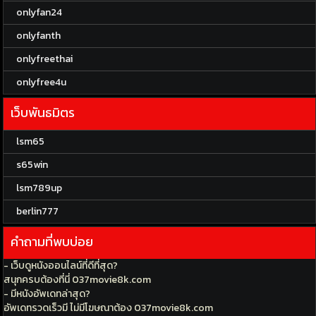
onlyfan24
onlyfanth
onlyfreethai
onlyfree4u
เว็บพันธมิตร
lsm65
s65win
lsm789up
berlin777
คำถามที่พบบ่อย
- เว็บดูหนังออนไลน์ที่ดีที่สุด?
สนุกครบต้องที่นี่ 037movie8k.com
- มีหนังอัพเดทล่าสุด?
อัพเดทรวดเร็วมี ไม่มีโฆษณาต้อง 037movie8k.com