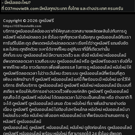
- มีหนังเยอะไหม?
ที่ 037movie8k.com มีหนังทุกประเภท ทั้งไทย และต่างประเทศ ครบครัน
Copyright © 2026
ดูหนังฟรี
https://037movie8k.com
บริการดูหนังออนไลน์ของเราทำให้คุณสะดวกสบายเพลิดเพลินไปกับการดู
หนังฟรี หนังใหม่ตลอด 24 ชั่วโมง ทุกที่ทุกเวลาในมือคุณ ดูหนังออนไลน์กับเรา
การันตีไม่มีสะดุด อัพเดตหนังใหม่ตลอดเวลา เรียกได้ว่าดูหนังฟรี แถมยังชัด
และไม่กระตุกอีกด้วย จะหาได้จากที่ไหน อยู่กับเราที่นี่ที่เดียวเท่านั้น
อีกทั้งระบบ ดูหนังออนไลน์ มีความรวดเร็ว และ ยังมี หนังใหม่ หนังออนไลน์
อัพเดทตลอดเวลา รวมถึงระบบ ดูหนังออนไลน์ หรือ ดูหนังฟรีของเรา ยังมีทั้ง
พากค์ไทย หรือ ซาวด์แทรก เพื่อเพิ่มอถรรส ในการดู หนังออนไลน์ หนังใหม่ ให้
ดูหนังฟรีตลอดเวลา ไม่ว่าจะวันไหน ด้วยระบบ ดูหนังออนไลน์ที่พร้อมที่สุด
เพียง คลิกเข้ามา ที่ ดูหนังฟรี หนังออนไลน์ แค่นี้ ก็พร้อมจะมี หนังใหม่ เอาไว้ให้
บริการ อีกทั้งบริการ ดูหนังออนไลน์ ดูหนังฟรี หนังใหม่ หนังออนไลน์ มีระบบที่
สเถียร พร้อมให้บริการอย่างรวดเร็วเพียงแค่คลิก ดูหนังฟรี ดูหนังออนไลน์
คุณก็จะได้ ดูหนังฟรี หนังใหม่ ได้ตลอดเวลา ไม่ว่าจะเป็นคนไทย หรือ ต่างชาติ ก็
จะได้ ดูหนังฟรี ดูหนังออนไลน์ เสมอ ด้วย หนังใหม่ ที่เราเพิ่มเข้ามาอย่างต่อ
เนื่อง ดูหนังฟรี ดูหนังออนไลน์ ไม่ต้องไปหาไหนไกล หนังใหม่ หนังออนไลน์ มา
ใหม่ชนโรง หรือ หนังใหม่ เพิ่งออก หนังออนไลน์ เราก็พร้อมจะน้าเสนอการ ดู
หนังฟรี ดูหนังออนไลน์
ดูหนังออนไลน์, ดูหนังฟรี, หนังออนไลน์, หนังใหม่ ดูชัดก่อนใคร ดูหนังออนไลน์
ดูหนังฟรี หนังออนไลน์ พร้อม หนังใหม่ ที่สามารถดูได้ 24 ชั่วโมง อัพเดท