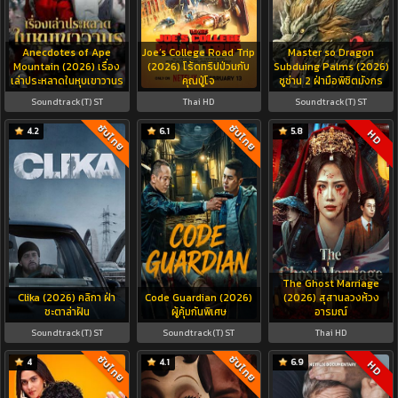
Anecdotes of Ape
Joe’s College Road Trip
Master so Dragon
Mountain (2026) เรื่อง
(2026) โร้ดทริปป่วนกับ
Subduing Palms (2026)
เล่าประหลาดในหุบเขาวานร
คุณปู่โจ
ซูช่าน 2 ฝ่ามือพิชิตมังกร
Soundtrack(T) ST
Thai HD
Soundtrack(T) ST
ซับไทย
ซับไทย
4.2
6.1
5.8
HD
The Ghost Marriage
Clika (2026) คลิกา ฝ่า
Code Guardian (2026)
(2026) สุสานลวงห้วง
ชะตาล่าฝัน
ผู้คุ้มกันพิเศษ
อารมณ์
Soundtrack(T) ST
Soundtrack(T) ST
Thai HD
ซับไทย
ซับไทย
4
4.1
6.9
HD