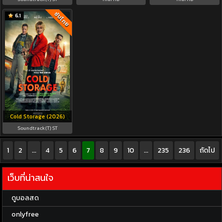
ซับไทย
6.1
Cold Storage (2026)
Soundtrack(T) ST
1
2
...
4
5
6
7
8
9
10
...
235
236
ถัดไป
เว็บที่น่าสนใจ
ดูบอลสด
onlyfree