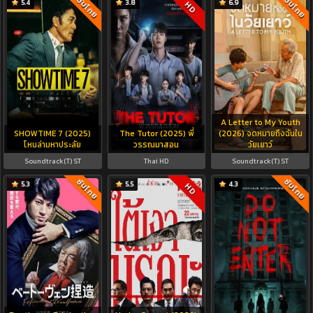
ซับไทย
ซับไทย
5.4
3.8
6.9
HD
A Letter to My Youth
SHOWTIME 7 (2025)
The Tutor (2025) พี่
(2026) จดหมายถึงฉันใน
โหนล่ามหาประลัย
วรรณมาสอน
วัยเยาว์
Soundtrack(T) ST
Thai HD
Soundtrack(T) ST
ซับไทย
ซับไทย
5.3
5.5
4.3
HD